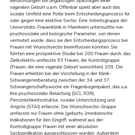
Befürchtungen vor ungünstigen Spätfolgen einer
vaginalen Geburt u.a.m. Offenbar spielt aber auch das
soziale Umfeld eine Rolle beim Entscheidungsprozess für
oder gegen eine elektive Sectio. Eine Arbeitsgruppe der
Universitäts-Frauenklinik in Mannheim untersuchte nun
psychosoziale und biologische Parameter, von denen
vermutet wurde, dass sie den Entscheidungsprozess bei
Frauen mit Wunschsectio beeinflussen könnten. Sie
führten eine prospektive Studie bei 200 Frauen durch, das
Zielkollektiv umfasste 93 Frauen, die Kontrollgruppe
(Frauen, die eine vaginale Geburt wünschten) 109. Die
Frauen erhielten bei der Vorstellung in der Klinik-
Schwangerenberatung zwischen der 34. und 37.
Schwangerschaftswoche ein Fragenbogenpaket, das u.a.
ihre psychosoziale Belastung (SCL 90R),
Persönlichkeitsstruktur, soziale Unterstützung und
Ängste (STAI) erfasste. Die Wunschsectio-Gruppe
umfasste nur Frauen ohne (geburts-)medizinische
Indikationen für den Eingriff, während aus der
Kontrollgruppe Frauen mit einer absoluten
Sectioindikation ausgeschlossen wurden. Außerdem