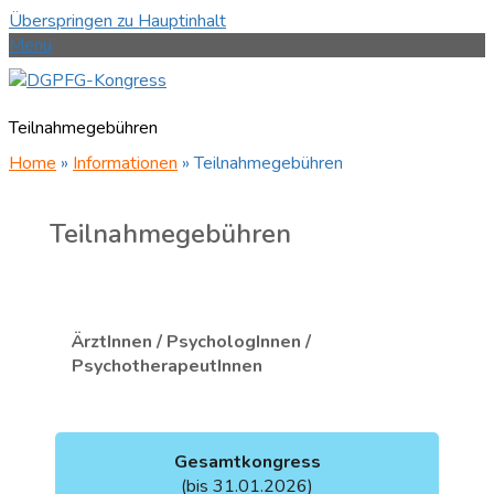
Überspringen zu Hauptinhalt
Menü
Teilnahmegebühren
Home
»
Informationen
»
Teilnahmegebühren
Teilnahmegebühren
ÄrztInnen / PsychologInnen /
PsychotherapeutInnen
Gesamtkongress
(bis 31.01.2026)