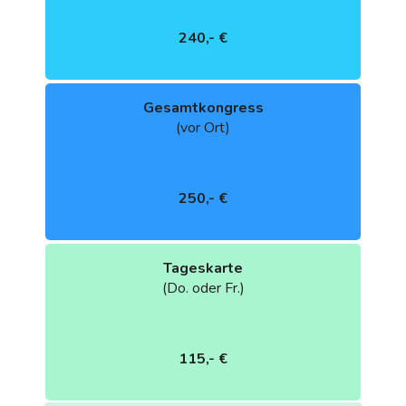
240,- €
Gesamtkongress
(vor Ort)
250,- €
Tageskarte
(Do. oder Fr.)
115,- €