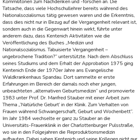
Kommilitonen zum Nachdenken und -forschen an. Die
Tatsache, dass viele Hochschullehrer bereits während des
Nationalsozialismus tätig gewesen waren und die Erkenntnis,
dass dies nicht nur in Bezug auf die Vergangenheit relevant ist,
sondern auch in die Gegenwart hinein wirkt, führte unter
anderem dazu, dass Kentenich Aktivitäten wie die
Veröffentlichung des Buches „Medizin und
Nationalsozialismus. Tabuisierte Vergangenheit –
ungebrochene Tradition?“ unterstützte. Nach dem Abschluss
seines Studiums und dem Erhalt der Approbation 1975 ging
Kentenich Ende der 1970er Jahre ans Evangelische
Waldkrankenhaus Spandau. Dort sammelte er erste
Erfahrungen im Bereich der damals noch eher jungen,
unbeachteten „alternativen Geburtsmedizin“ und promovierte
1983 unter Prof. Dr. Manfred Stauber mit einer Arbeit zum
Thema „‘Natürliche Geburt‘ in der Klinik. Zum Verhalten von
Frauen während Schwangerschaft, Geburt und Wochenbett“.
Im Jahr 1984 wechselte er ganz zu Stauber an die
Universitäts-Frauenklinik in der Charlottenburger Pulsstraße,
wo sie in den Folgejahren die Reproduktionsmedizin
aufbauten. Dabei sahen Kentenich und seine Kollegen nicht nur