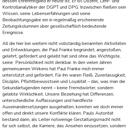
dessen Ehrenmitglied er heute ist. Er ist Dozent, Lehr- und
Kontrollanalytiker der DGPT und DPG. Inzwischen fließen sein
Wissen, seine Lebenserfahrungen und seine
Beobachtungsgabe ein in regelmäßig erscheinende
Zeitungskolumnen über gesellschaftlich bedeutende
Ereignisse.
All die hier bei weitem nicht vollständig benannten Aktivitäten
und Entwicklungen, die Paul Franke begründet, angestoßen,
gelehrt, gefördert und gelebt hat sind ohne das Wichtigste,
seine Persönlichkeit nicht denkbar. In den vielen Jahren
gemeinsamen Wirkens hat Paul Franke mich immer
unterstützt und gefördert. Für ihn waren Fleiß, Zuverlässigkeit,
Disziplin, Pflichtbewusstsein und Loyalität – das, was man die
Sekundärtugenden nennt – keine Fremdwörter, sondern
gelebte Wirklichkeit. Unsere Beziehung hat Differenzen,
unterschiedliche Auffassungen und handfeste
Auseinandersetzungen ausgehalten, konnten wir doch immer
offen und direkt unsere Konflikte klären. Pauls Autorität
bestand darin, als Leiter notwenige Gestaltungsmacht nicht
für sich selbst, die Karriere, das Ansehen einzusetzen, sondern