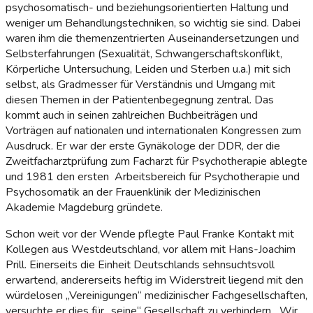
psychosomatisch- und beziehungsorientierten Haltung und
weniger um Behandlungstechniken, so wichtig sie sind. Dabei
waren ihm die themenzentrierten Auseinandersetzungen und
Selbsterfahrungen (Sexualität, Schwangerschaftskonflikt,
Körperliche Untersuchung, Leiden und Sterben u.a.) mit sich
selbst, als Gradmesser für Verständnis und Umgang mit
diesen Themen in der Patientenbegegnung zentral. Das
kommt auch in seinen zahlreichen Buchbeiträgen und
Vorträgen auf nationalen und internationalen Kongressen zum
Ausdruck. Er war der erste Gynäkologe der DDR, der die
Zweitfacharztprüfung zum Facharzt für Psychotherapie ablegte
und 1981 den ersten Arbeitsbereich für Psychotherapie und
Psychosomatik an der Frauenklinik der Medizinischen
Akademie Magdeburg gründete.
Schon weit vor der Wende pflegte Paul Franke Kontakt mit
Kollegen aus Westdeutschland, vor allem mit Hans-Joachim
Prill. Einerseits die Einheit Deutschlands sehnsuchtsvoll
erwartend, andererseits heftig im Widerstreit liegend mit den
würdelosen „Vereinigungen“ medizinischer Fachgesellschaften,
versuchte er dies für „seine“ Gesellschaft zu verhindern. „Wir