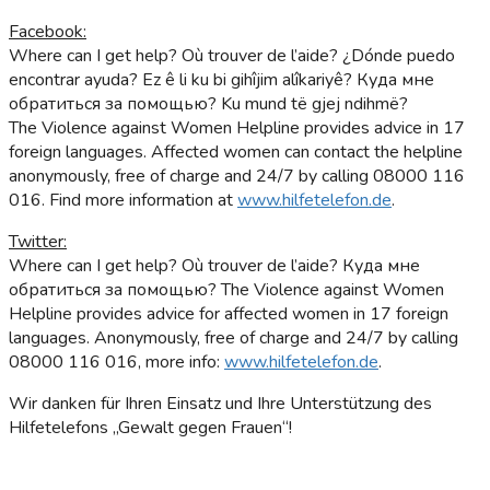
Facebook:
Where can I get help? Où trouver de l’aide? ¿Dónde puedo
encontrar ayuda? Ez ê li ku bi gihîjim alîkariyê? Куда мне
обратиться за помощью? Ku mund të gjej ndihmë?
The Violence against Women Helpline provides advice in 17
foreign languages. Affected women can contact the helpline
anonymously, free of charge and 24/7 by calling 08000 116
016. Find more information at
www.hilfetelefon.de
.
Twitter:
Where can I get help? Où trouver de l’aide? Куда мне
обратиться за помощью? The Violence against Women
Helpline provides advice for affected women in 17 foreign
languages. Anonymously, free of charge and 24/7 by calling
08000 116 016, more info:
www.hilfetelefon.de
.
Wir danken für Ihren Einsatz und Ihre Unterstützung des
Hilfetelefons „Gewalt gegen Frauen“!