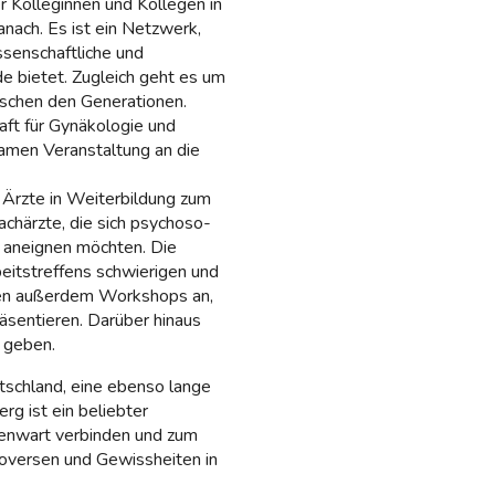
r Kolleginnen und Kollegen in
nach. Es ist ein Netzwerk,
ssenschaftliche und
e bietet. Zugleich geht es um
schen den Generationen.
ft für Gynäkologie und
samen Veranstaltung an die
d Ärzte in Weiterbildung zum
achärzte, die sich psychoso-
 aneignen möchten. Die
itstreffens schwierigen und
eten außerdem Workshops an,
äsentieren. Darüber hinaus
 geben.
utschland, eine ebenso lange
rg ist ein beliebter
genwart verbinden und zum
oversen und Gewissheiten in