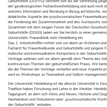
Geburtshilfe (DGPFG) versteht sich als die Vertretung junge
der gynäkologischen Facharztweiterbildung und auch noch da
welches Information und Beratung in Bezug auf klinische, wi
didaktische Aspekte der psychosomatischen Frauenheilkund
die Förderung der Zusammenarbeit und des Austauschs zwi
Zusammen mit dem Jungen Forum der Deutschen Gesellscha
Geburtshilfe (DGGG) laden wir Sie herzlich zu einer gemein
Universitäts-Frauenklinik nach Heidelberg ein.
Das 1. Arbeitstreffen richtet sich vor allem an Ärztinnen un
Facharzt für Frauenheilkunde und Geburtshilfe und jüngere F
matische und kommunikative Kompetenz in der Geburtshilfe
Vorträge widmen sich vor allem gemäß dem Thema des Arbe
kontroversen Themen der geburtshilflichen Praxis. Wir bi
die die Themen der Vorträge vertiefen und neue Aspekte pr
wird es Workshops zu Teamarbeit und Selbst-management
Die Universität Heidelberg ist die älteste Universität in De
Tradition haben Forschung und Lehre in der Medizin. Heidelbe
Tagungsort, an dem sich Altes und Neues, Historie und Ge
Nachdenken und Diskutieren über „psychosomatische Kontr
der Geburtshilfe“ einladen.