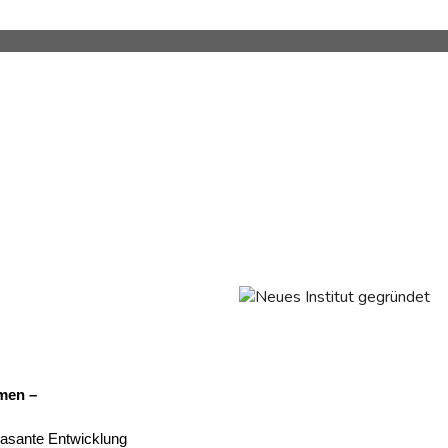
men –
rasante Entwicklung