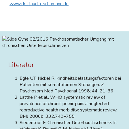
www.dr-claudia-schumann.de
Gyne 02/2016 Psychosomatischer Umgang mit
chronischen Unterleibsschmerzen
Literatur
Egle UT, Nickel R. Kindheitsbelastungsfaktoren bei
Patienten mit somatoformen Störungen. Z
Psychosom Med Psychoanal 1998; 44: 21–36
Latthe P et al., WHO systematic review of
prevalence of chronic pelvic pain: a neglected
reproductive health morbidity: systematic review.
BMJ 2006b; 332,749–755
Siedentopf F, Chronischer Unterbauchschmerz. In:
Weidner K, Rauchfuß M, Neises M (Hrsg.).