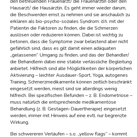
den betreuenden Frauenarzt/ die Frauenärztin oder den
Hausarzt/ die Hausärztin. Es geht immer wieder darum,
die Beschwerden ernst zu nehmen und sie anschaulich zu
erklären als bio-psycho-soziales Syndrom: d.h. mit der
Patientin die Faktoren zu finden, die die Schmerzen
auslösen oder reduzieren können. Dabei ist wichtig zu
betonen, dass die Symptome zwar belastend aber nicht
gefährlich sind, dass es gilt damit einen adäquaten
„gelassenen“ Umgang zu finden, und das der Behandler/
die Behandlerin dabei eine stabile verlässliche Begleitung
anbietet. Hilfreich sind alle Möglichkeiten der körperlichen
Aktivierung – leichter Ausdauer-Sport, Yoga, autogenes
Training. Schmerzmedikamente können zeitlich beschränkt
eingesetzt werden, meist sind sie allerdings wenig
hilfreich. Bei spezifischen Befunden – z. B. Endometriose –
muss natürlich die entsprechende medikamentöse
Behandlung (z. B. Gestagen-Dauertherapie) eingesetzt
werden, immer mit Hinweis auf eine evtl. nur begrenzte
Wirkung.
Bei schwereren Verläufen – s.o. „yellow flags“ – kommt