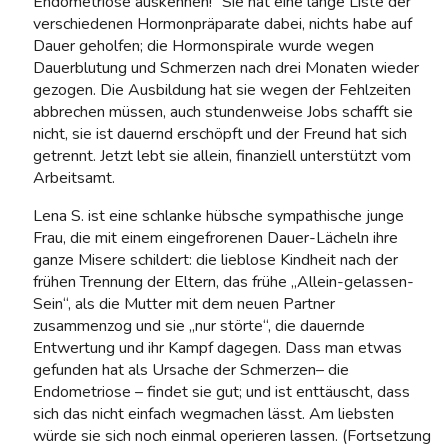
Endometriose auskennen!“ Sie hat eine lange Liste der
verschiedenen Hormonpräparate dabei, nichts habe auf
Dauer geholfen; die Hormonspirale wurde wegen
Dauerblutung und Schmerzen nach drei Monaten wieder
gezogen. Die Ausbildung hat sie wegen der Fehlzeiten
abbrechen müssen, auch stundenweise Jobs schafft sie
nicht, sie ist dauernd erschöpft und der Freund hat sich
getrennt. Jetzt lebt sie allein, finanziell unterstützt vom
Arbeitsamt.
Lena S. ist eine schlanke hübsche sympathische junge
Frau, die mit einem eingefrorenen Dauer-Lächeln ihre
ganze Misere schildert: die lieblose Kindheit nach der
frühen Trennung der Eltern, das frühe „Allein-gelassen-
Sein“, als die Mutter mit dem neuen Partner
zusammenzog und sie „nur störte“, die dauernde
Entwertung und ihr Kampf dagegen. Dass man etwas
gefunden hat als Ursache der Schmerzen– die
Endometriose – findet sie gut; und ist enttäuscht, dass
sich das nicht einfach wegmachen lässt. Am liebsten
würde sie sich noch einmal operieren lassen. (Fortsetzung