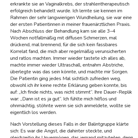
erkrankte sie an Vaginalkrebs, der strahlentherapeutisch
erfolgreich behandelt wurde. Ich lernte sie kennen im
Rahmen der sehr langwierigen Wundheilung, sie war eine
der ersten Patientinnen in meiner frauenärztlichen Praxis.
Nach Abschluss der Behandlung kam sie alle 3–4
Wochen notfallmäßig mit diffusen Schmerzen, mal
drückend, mal brennend, für die sich kein fassbares
Korrelat fand, die mich aber regelmäßig verunsicherten
und ratlos machten. Immer wieder tastete ich alles ab,
machte immer wieder Ultraschall, entnahm Abstriche,
überlegte was das sein könnte, und machte mir Sorgen.
Die Patientin ging jedes Mal sichtlich zufrieden weg,
obwohl ich ihr keine rechte Erklärung geben konnte, bis
auf: „Ich finde nichts, was nicht stimmt“. Ihre Dauer-Replik
war: „Dann ist es ja gut“. Ich fühlte mich hilflos und
ohnmächtig, stöhnte wenn sie sich anmeldete, wollte sie
eigentlich los werden.
Nach Vorstellung dieses Falls in der Balintgruppe klärte
sich: Es war die Angst, die dahinter steckte, und
gleichzeitig ihr Unvermögen, das jemand mitzuteilen, denn