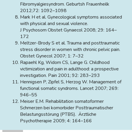
Fibromyalgiesyndrom. Geburtsh Frauenheilk
2012;72: 1092–1098
Mark H et al. Gynecological symptoms associated
with physical and sexual violence.
J Psychosom Obstet Gynaecol 2008; 29: 164–
172
Meltzer-Brody S et al. Trauma and posttraumatic
stress disorder in women with chronic pelvic pain.
Obstet Gynecol 2007; 1: 7–32
Rapaehl Kg, Widom CS, Lange G. Childhood
victimization and pain in adulthood: a prospective
investigation. Pain 2001; 92: 283–293
Hennigsen P, Zipfel S, Herzog W. Management of
functional somatic syndroms. Lancet 2007; 269:
946–55
Meiser E.M. Rehabilitation somatoformer
Schmerzen bei komorbider Posttraumatischer
Belastungsstörung (PTBS). Ärztliche
Psychotherapie 2009; 4: 164–166