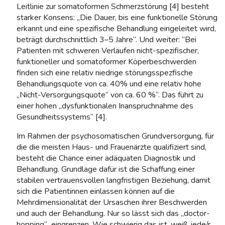
Leitlinie zur somatoformen Schmerzstörung [4] besteht
starker Konsens: „Die Dauer, bis eine funktionelle Störung
erkannt und eine spezifische Behandlung eingeleitet wird,
beträgt durchschnittlich 3–5 Jahre“. Und weiter: “Bei
Patienten mit schweren Verläufen nicht-spezifischer,
funktioneller und somatoformer Köperbeschwerden
finden sich eine relativ niedrige störungsspezfische
Behandlungsquote von ca. 40% und eine relativ hohe
„Nicht-Versorgungsquote“ von ca. 60 %“. Das führt zu
einer hohen „dysfunktionalen Inanspruchnahme des
Gesundheitssystems“ [4].
Im Rahmen der psychosomatischen Grundversorgung, für
die die meisten Haus- und Frauenärzte qualifiziert sind,
besteht die Chance einer adäquaten Diagnostik und
Behandlung. Grundlage dafür ist die Schaffung einer
stabilen vertrauensvollen langfristigen Beziehung, damit
sich die Patientinnen einlassen können auf die
Mehrdimensionalität der Ursaschen ihrer Beschwerden
und auch der Behandlung. Nur so lässt sich das „doctor-
hopping“ eingrenzen. Wie schwierig das ist, weiß jede/r,