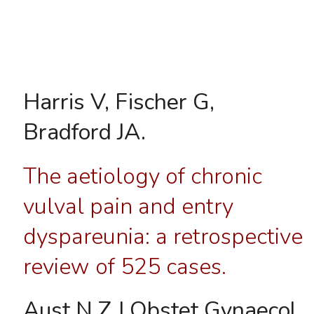
Harris V, Fischer G,
Bradford JA.
The aetiology of chronic
vulval pain and entry
dyspareunia: a retrospective
review of 525 cases.
Aust N Z J Obstet Gynaecol.