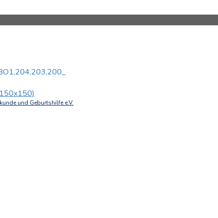
BO1,204,203,200_
 (150x150)
unde und Geburtshilfe e.V.