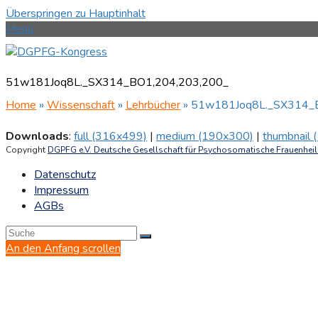
Überspringen zu Hauptinhalt
Menü
51w181Joq8L._SX314_BO1,204,203,200_
Home
»
Wissenschaft
»
Lehrbücher
»
51w181Joq8L._SX314_
Downloads
:
full (316x499)
|
medium (190x300)
|
thumbnail
Copyright
DGPFG e.V. Deutsche Gesellschaft für Psychosomatische Frauenheilk
Datenschutz
Impressum
AGBs
An den Anfang scrollen