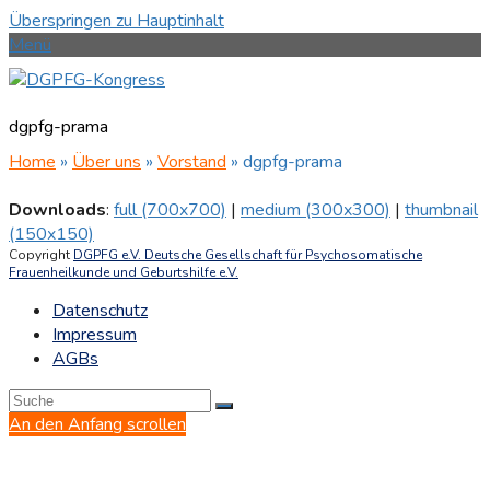
Überspringen zu Hauptinhalt
Menü
dgpfg-prama
Home
»
Über uns
»
Vorstand
»
dgpfg-prama
Downloads
:
full (700x700)
|
medium (300x300)
|
thumbnail
(150x150)
Copyright
DGPFG e.V. Deutsche Gesellschaft für Psychosomatische
Frauenheilkunde und Geburtshilfe e.V.
Datenschutz
Impressum
AGBs
An den Anfang scrollen