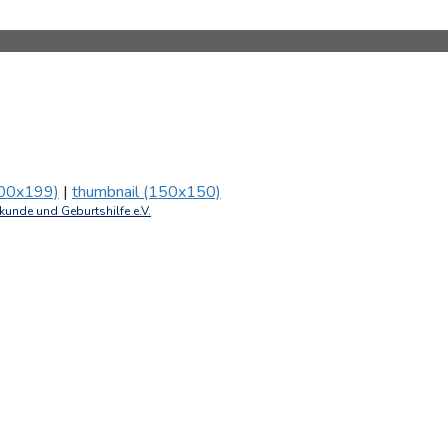
00x199)
|
thumbnail (150x150)
unde und Geburtshilfe e.V.