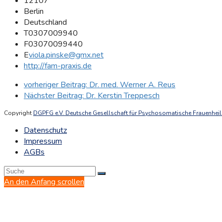
12107
Berlin
Deutschland
T
0307009940
F
03070099440
E
viola.pinske@gmx.net
http://fam-praxis.de
vorheriger Beitrag:
Dr. med. Werner A. Reus
Nächster Beitrag:
Dr. Kerstin Treppesch
Copyright
DGPFG e.V. Deutsche Gesellschaft für Psychosomatische Frauenheilk
Datenschutz
Impressum
AGBs
An den Anfang scrollen