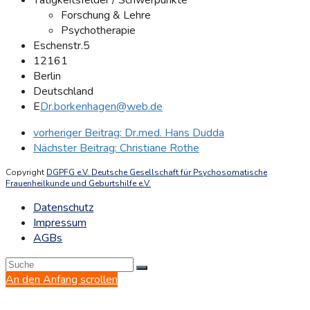
Forschung & Lehre
Psychotherapie
Eschenstr.5
12161
Berlin
Deutschland
E
Dr.borkenhagen@web.de
vorheriger Beitrag:
Dr.med. Hans Dudda
Nächster Beitrag:
Christiane Rothe
Copyright
DGPFG e.V. Deutsche Gesellschaft für Psychosomatische
Frauenheilkunde und Geburtshilfe e.V.
Datenschutz
Impressum
AGBs
An den Anfang scrollen