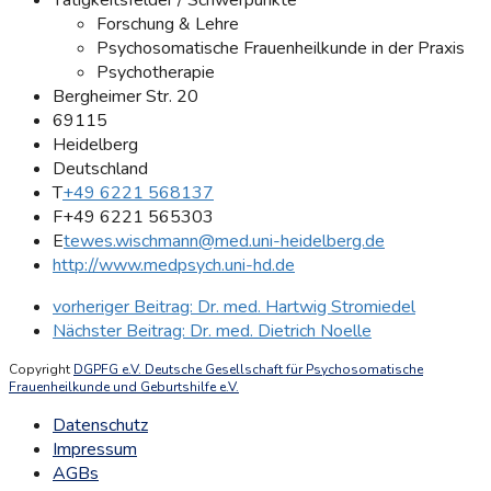
Forschung & Lehre
Psychosomatische Frauenheilkunde in der Praxis
Psychotherapie
Bergheimer Str. 20
69115
Heidelberg
Deutschland
T
+49 6221 568137
F
+49 6221 565303
E
tewes.wischmann@med.uni-heidelberg.de
http://www.medpsych.uni-hd.de
vorheriger Beitrag:
Dr. med. Hartwig Stromiedel
Nächster Beitrag:
Dr. med. Dietrich Noelle
Copyright
DGPFG e.V. Deutsche Gesellschaft für Psychosomatische
Frauenheilkunde und Geburtshilfe e.V.
Datenschutz
Impressum
AGBs