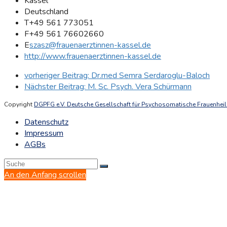
Kassel
Deutschland
T
+49 561 773051
F
+49 561 76602660
E
szasz@frauenaerztinnen-kassel.de
http://www.frauenaerztinnen-kassel.de
vorheriger Beitrag:
Dr.med Semra Serdaroglu-Baloch
Nächster Beitrag:
M. Sc. Psych. Vera Schürmann
Copyright
DGPFG e.V. Deutsche Gesellschaft für Psychosomatische Frauenheilk
Datenschutz
Impressum
AGBs
An den Anfang scrollen