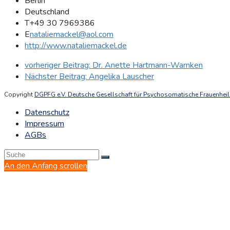
Berlin
Deutschland
T
+49 30 7969386
E
nataliemackel@aol.com
http://www.nataliemackel.de
vorheriger Beitrag:
Dr. Anette Hartmann-Warnken
Nächster Beitrag:
Angelika Lauscher
Copyright
DGPFG e.V. Deutsche Gesellschaft für Psychosomatische Frauenheilk
Datenschutz
Impressum
AGBs
An den Anfang scrollen