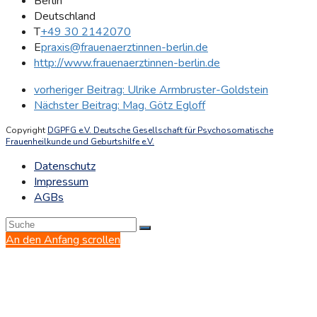
Berlin
Deutschland
T
+49 30 2142070
E
praxis@frauenaerztinnen-berlin.de
http://www.frauenaerztinnen-berlin.de
vorheriger Beitrag:
Ulrike Armbruster-Goldstein
Nächster Beitrag:
Mag. Götz Egloff
Copyright
DGPFG e.V. Deutsche Gesellschaft für Psychosomatische
Frauenheilkunde und Geburtshilfe e.V.
Datenschutz
Impressum
AGBs
An den Anfang scrollen