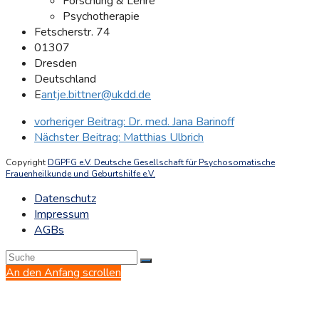
Forschung & Lehre
Psychotherapie
Fetscherstr. 74
01307
Dresden
Deutschland
E
antje.bittner@ukdd.de
vorheriger Beitrag:
Dr. med. Jana Barinoff
Nächster Beitrag:
Matthias Ulbrich
Copyright
DGPFG e.V. Deutsche Gesellschaft für Psychosomatische
Frauenheilkunde und Geburtshilfe e.V.
Datenschutz
Impressum
AGBs
An den Anfang scrollen