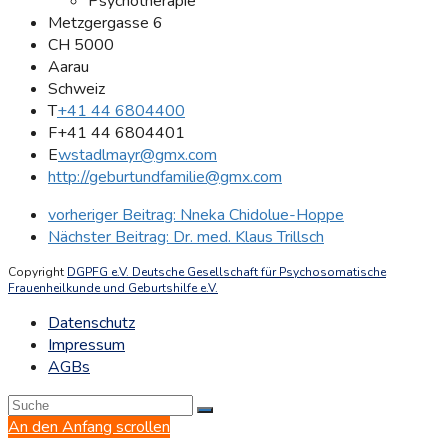
Psychotherapie
Metzgergasse 6
CH 5000
Aarau
Schweiz
T
+41 44 6804400
F
+41 44 6804401
E
wstadlmayr@gmx.com
http://geburtundfamilie@gmx.com
vorheriger Beitrag:
Nneka Chidolue-Hoppe
Nächster Beitrag:
Dr. med. Klaus Trillsch
Copyright
DGPFG e.V. Deutsche Gesellschaft für Psychosomatische
Frauenheilkunde und Geburtshilfe e.V.
Datenschutz
Impressum
AGBs
An den Anfang scrollen