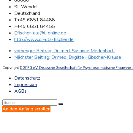
66606
St. Wendel
Deutschland
T
+49 6851 84488
F
+49 6851 84455
E
fischer-uta@t-online.de
http://www.dr-uta-fischer.de
vorheriger Beitrag:
Dr. med. Susanne Medenbach
Nächster Beitrag:
Dr.med. Brigitte Hübscher-Krause
Copyright
DGPFG e.V. Deutsche Gesellschaft für Psychosomatische Frauenheilk
Datenschutz
Impressum
AGBs
An den Anfang scrollen