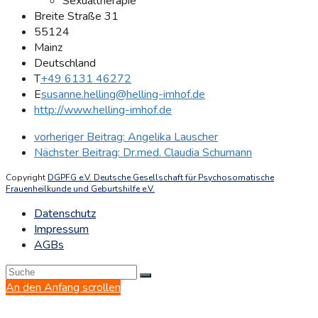
Sexualtherapie
Breite Straße 31
55124
Mainz
Deutschland
T
+49 6131 46272
E
susanne.helling@helling-imhof.de
http://www.helling-imhof.de
vorheriger Beitrag:
Angelika Lauscher
Nächster Beitrag:
Dr.med. Claudia Schumann
Copyright
DGPFG e.V. Deutsche Gesellschaft für Psychosomatische
Frauenheilkunde und Geburtshilfe e.V.
Datenschutz
Impressum
AGBs
An den Anfang scrollen