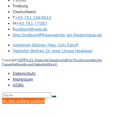
79098
Freiburg
Deutschland
T
+49 761 1564810
M
+49 761 77087
E
iselborn@web.de
http://iselborn@frauenaerzte-am friedrichsbau.de
vorheriger Beitrag:
Mag. Götz Egloff
Nächster Beitrag:
Dr. med. Ursula Neubauer
Copyright
DGPFG e.V. Deutsche Gesellschaft für Psychosomatische
Frauenheilkunde und Geburtshilfe e.V.
Datenschutz
Impressum
AGBs
An den Anfang scrollen