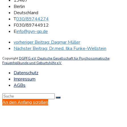
13467
Berlin
Deutschland
T
030/89744274
F
030/89744912
E
info@gyn-gp.de
vorheriger Beitrag:
Dagmar Müller
Nächster Beitrag:
Dr.med. Ilka Funke-Wellstein
Copyright
DGPFG e.V. Deutsche Gesellschaft für Psychosomatische
Frauenheilkunde und Geburtshilfe e.V.
Datenschutz
Impressum
AGBs
An den Anfang scrollen