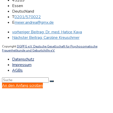
45289
Essen
Deutschland
T
0201/570022
E
meier.andrea@gmx.de
vorheriger Beitrag:
Dr. med. Hatice Kaya
Nächster Beitrag:
Caroline Kreuschmer
Copyright
DGPFG e.V. Deutsche Gesellschaft für Psychosomatische
Frauenheilkunde und Geburtshilfe e.V.
Datenschutz
Impressum
AGBs
An den Anfang scrollen