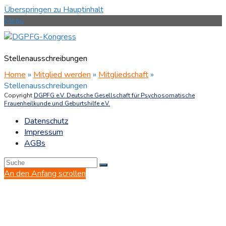
Überspringen zu Hauptinhalt
Menü
Stellenausschreibungen
Home
»
Mitglied werden
»
Mitgliedschaft
»
Stellenausschreibungen
Copyright
DGPFG e.V. Deutsche Gesellschaft für Psychosomatische
Frauenheilkunde und Geburtshilfe e.V.
Datenschutz
Impressum
AGBs
An den Anfang scrollen