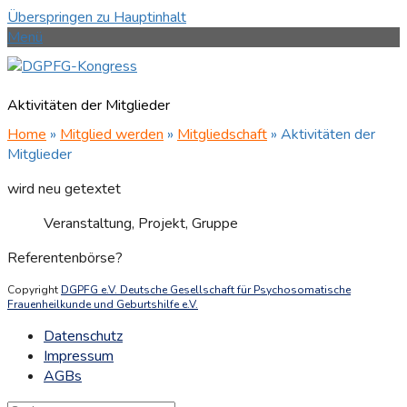
Überspringen zu Hauptinhalt
Menü
Aktivitäten der Mitglieder
Home
»
Mitglied werden
»
Mitgliedschaft
»
Aktivitäten der
Mitglieder
wird neu getextet
Veranstaltung, Projekt, Gruppe
Referentenbörse?
Copyright
DGPFG e.V. Deutsche Gesellschaft für Psychosomatische
Frauenheilkunde und Geburtshilfe e.V.
Datenschutz
Impressum
AGBs