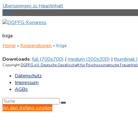
Überspringen zu Hauptinhalt
Menü
bzga
Home
»
Kooperationen
»
bzga
Downloads
:
full (700x700)
|
medium (300x300)
|
thumbnail
Copyright
DGPFG e.V. Deutsche Gesellschaft für Psychosomatische Frauenheilk
Datenschutz
Impressum
AGBs
An den Anfang scrollen