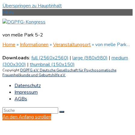
Überspringen zu Hauptinhalt
Menü
von melle Park 5-2
Home
»
Informationen
»
Veranstaltungsort
»
von melle Park…
Downloads
:
full (2560x2560)
|
large (980x980)
|
medium
(300x300)
|
thumbnail (150x150)
Copyright
DGPFG e.V. Deutsche Gesellschaft für Psychosomatische
Frauenheilkunde und Geburtshilfe e.V.
Datenschutz
Impressum
AGBs
An den Anfang scrollen