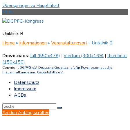
Überspringen zu Hauptinhalt
Menü
Uniklinik B
Home
»
Informationen
»
Veranstaltungsort
»
Uniklinik B
Downloads
:
full (850x478)
|
medium (300x169)
|
thumbnail
(150x150)
Copyright
DGPFG e.V. Deutsche Gesellschaft für Psychosomatische
Frauenheilkunde und Geburtshilfe e.V.
Datenschutz
Impressum
AGBs
An den Anfang scrollen