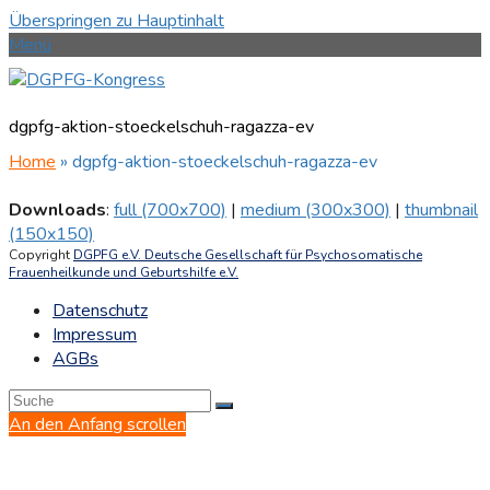
Überspringen zu Hauptinhalt
Menü
dgpfg-aktion-stoeckelschuh-ragazza-ev
Home
»
dgpfg-aktion-stoeckelschuh-ragazza-ev
Downloads
:
full (700x700)
|
medium (300x300)
|
thumbnail
(150x150)
Copyright
DGPFG e.V. Deutsche Gesellschaft für Psychosomatische
Frauenheilkunde und Geburtshilfe e.V.
Datenschutz
Impressum
AGBs
An den Anfang scrollen