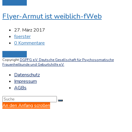
Mehr Lesen
Flyer-Armut ist weiblich-fWeb
27. März 2017
foerster
0 Kommentare
Mehr Lesen
Copyright
DGPFG e.V. Deutsche Gesellschaft für Psychosomatische
Frauenheilkunde und Geburtshilfe e.V.
Datenschutz
Impressum
AGBs
An den Anfang scrollen