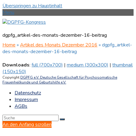
Überspringen zu Hauptinhalt
Menü
dgpfg_artikel-des-monats-dezember-16-beitrag
Home
»
Artikel des Monats Dezember 2016
»
dgpfg_artikel-
des-monats-dezember-16-beitrag
Downloads
:
full (700x700)
|
medium (300x300)
|
thumbnail
(150x150)
Copyright
DGPFG e.V. Deutsche Gesellschaft für Psychosomatische
Frauenheilkunde und Geburtshilfe e.V.
Datenschutz
Impressum
AGBs
An den Anfang scrollen